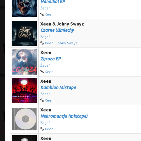
Hannibal EP
Żagań
Xeen
Xeen & Johny Swayz
Czarne Uśmiechy
Żagań
Xeen
,
Johny Swayz
Xeen
Zgroza EP
Żagań
Xeen
Xeen
Kambion Mixtape
Żagań
Xeen
Xeen
Nekromancja (mixtape)
Żagań
Xeen
Xeen