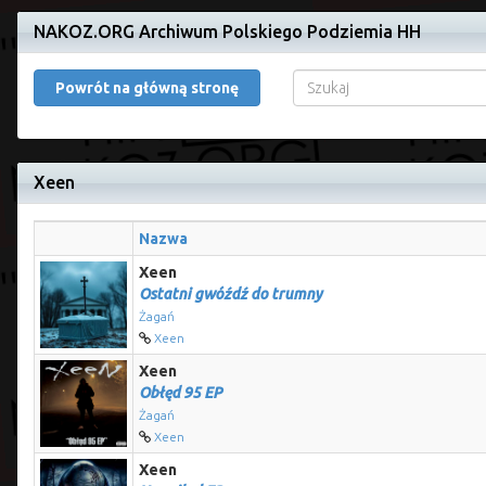
NAKOZ.ORG Archiwum Polskiego Podziemia HH
Powrót na główną stronę
Xeen
Nazwa
Xeen
Ostatni gwóźdź do trumny
Żagań
Xeen
Xeen
Obłęd 95 EP
Żagań
Xeen
Xeen