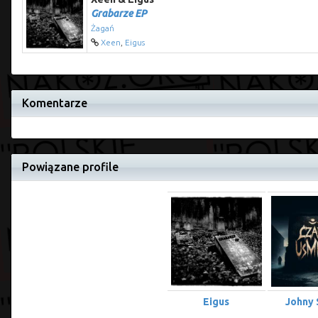
Grabarze EP
Żagań
Xeen
,
Eigus
Komentarze
Powiązane profile
Eigus
Johny