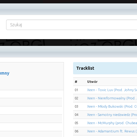
Tracklist
rumny
#
Utwór
01
Xeen - Toxic Luv (Prod. Johny S
02
Xeen - Niereformowalny (Prod. 
03
Xeen - Młody Bukowski (Prod. 
04
Xeen - Samotny niedzwiedz (Pro
05
Xeen - McMurphy (prod. Chubea
06
Xeen - Adamantium ft. Rewus 