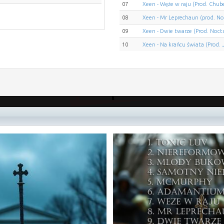
07
Xeen - Węże w raju (Prod. Chub
08
Xeen - Mr Leprechaun (prod. No
09
Xeen - Dwie twarze (Prod. Noct
10
Xeen - Na krańcu świata (Prod.