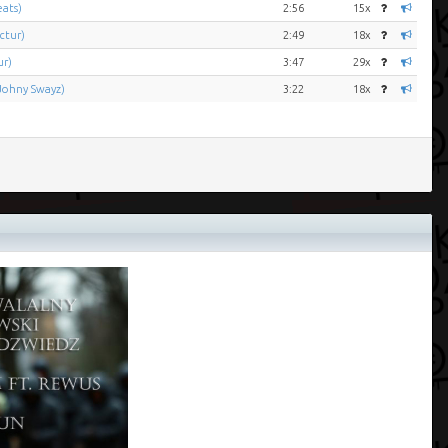
eats)
2:56
15x
ctur)
2:49
18x
ur)
3:47
29x
 Johny Swayz)
3:22
18x