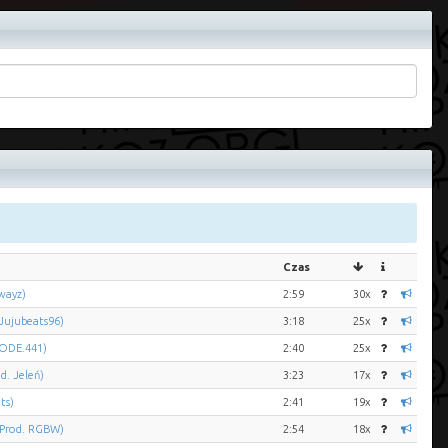
Czas
wayz)
2:59
30x
Jujubeats96)
3:18
25x
CODE.441)
2:40
25x
d. Jeleń)
3:23
17x
ts)
2:41
19x
(Prod. RGBW)
2:54
18x