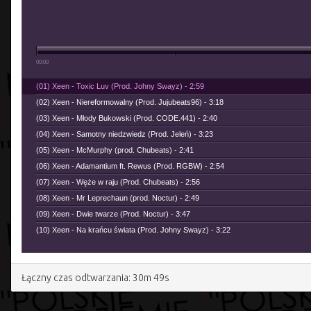
00:00
(01) Xeen - Toxic Luv (Prod. Johny Swayz) - 2:59
(02) Xeen - Niereformowalny (Prod. Jujubeats96) - 3:18
(03) Xeen - Młody Bukowski (Prod. CODE.441) - 2:40
(04) Xeen - Samotny niedzwiedz (Prod. Jeleń) - 3:23
(05) Xeen - McMurphy (prod. Chubeats) - 2:41
(06) Xeen - Adamantium ft. Rewus (Prod. RGBW) - 2:54
(07) Xeen - Węże w raju (Prod. Chubeats) - 2:56
(08) Xeen - Mr Leprechaun (prod. Noctur) - 2:49
(09) Xeen - Dwie twarze (Prod. Noctur) - 3:47
(10) Xeen - Na krańcu świata (Prod. Johny Swayz) - 3:22
Łączny czas odtwarzania: 30m 49s