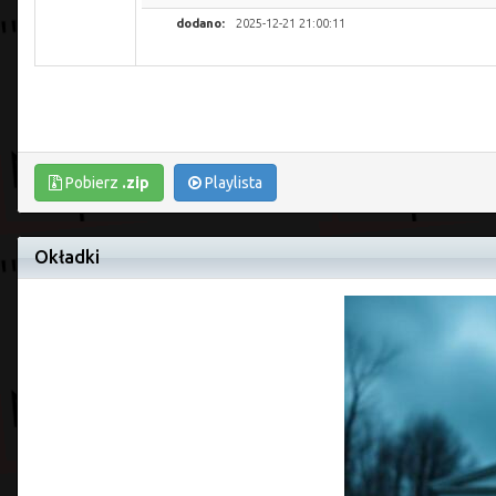
dodano:
2025-12-21 21:00:11
Pobierz
.zip
Playlista
Okładki