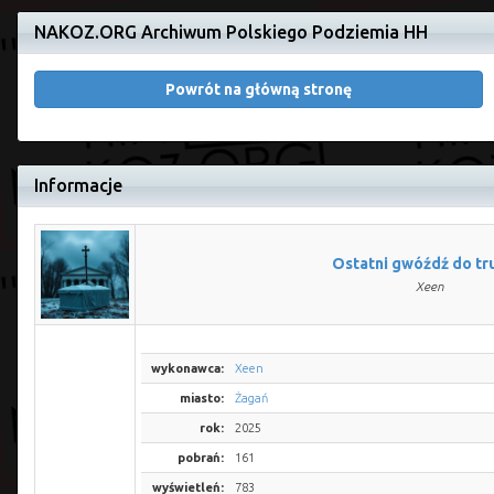
NAKOZ.ORG Archiwum Polskiego Podziemia HH
Powrót na główną stronę
Informacje
Ostatni gwóźdź do t
Xeen
wykonawca:
Xeen
miasto:
Żagań
rok:
2025
pobrań:
161
wyświetleń:
783