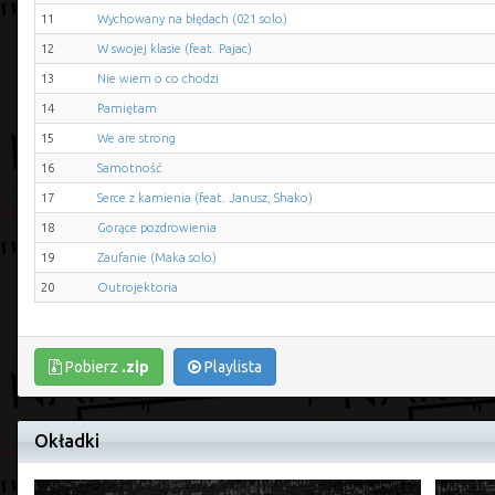
11
Wychowany na błędach (021 solo)
12
W swojej klasie (feat. Pajac)
13
Nie wiem o co chodzi
14
Pamiętam
15
We are strong
16
Samotność
17
Serce z kamienia (feat. Janusz, Shako)
18
Gorące pozdrowienia
19
Zaufanie (Maka solo)
20
Outrojektoria
Pobierz
.zip
Playlista
Okładki