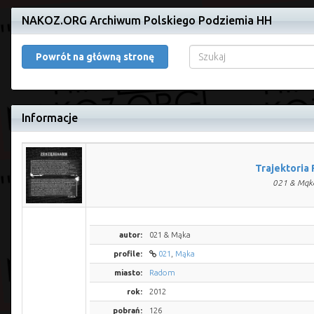
NAKOZ.ORG Archiwum Polskiego Podziemia HH
Powrót na główną stronę
Informacje
Trajektoria
021 & Mąk
autor:
021 & Mąka
profile:
021
,
Mąka
miasto:
Radom
rok:
2012
pobrań:
126