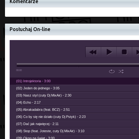
Komentarze
Posłuchaj On-line
00:00
(01) Introjektoria - 3:00
(02) Jeden do jednego - 3:05
(03) Nasz styl (cuty Dj MixAir) - 2:30
(04) Echo - 2:17
(05) Abrakadabra (feat. BCZ) - 2:51
(06) Co by się nie działo (cuty Dj Pstyk) - 2:23
(07) Dać jak najwięcej - 2:11
(08) Stop (feat. Joteste, cuty Dj MixAir) - 3:10
(09) Okno na świat - 3:00