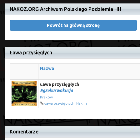
NAKOZ.ORG Archiwum Polskiego Podziemia HH
Powrót na główną stronę
Ława przysięgłych
Nazwa
Ława przysięgłych
Egzekurwakucja
Kraków
Ława przysięgłych
,
Hakim
Komentarze