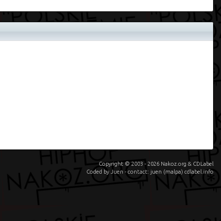
Copyright © 2003 - 2026 Nakoz.org & CDLabel
Coded by Juen - contact: juen (malpa) cdlabel.info