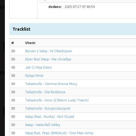
dodano:
2025-07-27 07:46:54
Tracklist
#
Utwór
00
Bocian x Wasp - W Obiektywie
00
Ester feat.Wasp - Nie chcialbys
00
Jak Ci Mija Dzien
00
Pytaja Mnie
00
Takastrofa - Ciemna Strona Mocy
00
Takastrofa - Dla Rodzicow
00
Takastrofa - Intro (Z Bitem Ludzi Trzech)
00
Takastrofa - Stroponiszczyciel
00
Wasp (feat. Murka) - Not Stupid
00
Wasp - Waterfall Valley
00
Wasp feat. Pepo (BAKALIA) - One Man Army