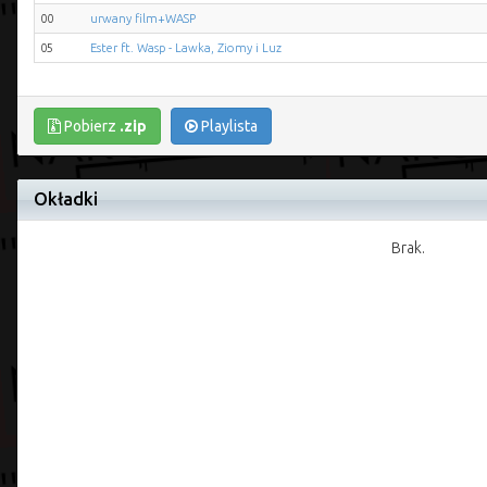
00
urwany film+WASP
05
Ester ft. Wasp - Lawka, Ziomy i Luz
Pobierz
.zip
Playlista
Okładki
Brak.