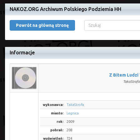
NAKOZ.ORG Archiwum Polskiego Podziemia HH
Powrót na główną stronę
Informacje
Z Bitem Ludzi
TakaStrofa
wykonawca:
TakaStrofa
miasto:
Legnica
rok:
2009
pobrań:
208
wyświetleń:
724