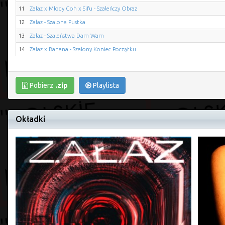
11
Załaz x Młody Goh x Sifu - Szaleńczy Obraz
12
Załaz - Szalona Pustka
13
Załaz - Szaleństwa Dam Wam
14
Załaz x Banana - Szalony Koniec Początku
Pobierz
.zip
Playlista
Okładki