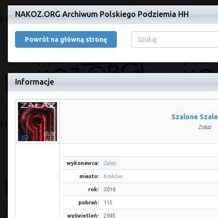
NAKOZ.ORG Archiwum Polskiego Podziemia HH
Powrót na główną stronę
Informacje
Szalone Szal
Załaz
wykonawca:
Załaz
miasto:
Kraków
rok:
2018
pobrań:
115
wyświetleń:
2945