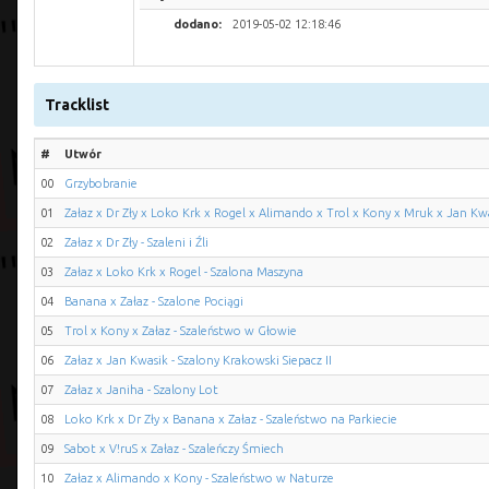
dodano:
2019-05-02 12:18:46
Tracklist
#
Utwór
00
Grzybobranie
01
Załaz x Dr Zły x Loko Krk x Rogel x Alimando x Trol x Kony x Mruk x Jan Kw
02
Załaz x Dr Zły - Szaleni i Źli
03
Załaz x Loko Krk x Rogel - Szalona Maszyna
04
Banana x Załaz - Szalone Pociągi
05
Trol x Kony x Załaz - Szaleństwo w Głowie
06
Załaz x Jan Kwasik - Szalony Krakowski Siepacz II
07
Załaz x Janiha - Szalony Lot
08
Loko Krk x Dr Zły x Banana x Załaz - Szaleństwo na Parkiecie
09
Sabot x V!ruS x Załaz - Szaleńczy Śmiech
10
Załaz x Alimando x Kony - Szaleństwo w Naturze