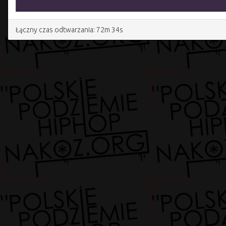
Łączny czas odtwarzania: 72m 34s