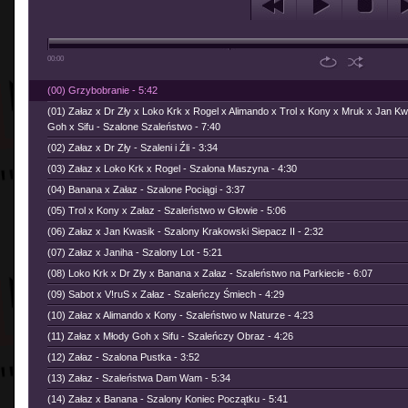
00:00
(00) Grzybobranie - 5:42
(01) Załaz x Dr Zły x Loko Krk x Rogel x Alimando x Trol x Kony x Mruk x Jan K
Goh x Sifu - Szalone Szaleństwo - 7:40
(02) Załaz x Dr Zły - Szaleni i Źli - 3:34
(03) Załaz x Loko Krk x Rogel - Szalona Maszyna - 4:30
(04) Banana x Załaz - Szalone Pociągi - 3:37
(05) Trol x Kony x Załaz - Szaleństwo w Głowie - 5:06
(06) Załaz x Jan Kwasik - Szalony Krakowski Siepacz II - 2:32
(07) Załaz x Janiha - Szalony Lot - 5:21
(08) Loko Krk x Dr Zły x Banana x Załaz - Szaleństwo na Parkiecie - 6:07
(09) Sabot x V!ruS x Załaz - Szaleńczy Śmiech - 4:29
(10) Załaz x Alimando x Kony - Szaleństwo w Naturze - 4:23
(11) Załaz x Młody Goh x Sifu - Szaleńczy Obraz - 4:26
(12) Załaz - Szalona Pustka - 3:52
(13) Załaz - Szaleństwa Dam Wam - 5:34
(14) Załaz x Banana - Szalony Koniec Początku - 5:41