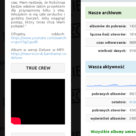
czas. Mam nadzieję, że Nobotoja
będzie właśnie takim projektem
dla przynajmniej kilku z Was.
Nasze archiwum
Włożyłem w nią całe serducho i
godziny ćwiczeń, żeby osiągnąć
postęp, który teraz chcę Wam
pokazać."
albumów do pobrania:
142
Oficjalny odsłuch:
łączna ilość utworów:
181
https://www.youtube.com/watch?
v=gvxYSgCgud8
czas odtwarzania:
980
Album w wersji Deluxe w MP3:
wielkość danych:
914
https://maorecords.bandcamp.com/album/nobotoja-
deluxe
Wasza aktywność
TRUE CREW
pobranych albumów:
8927
ostatnio:
W do
pobranych utworów:
436
wyświetleń albumów:
248
Wszystkie albumy umies