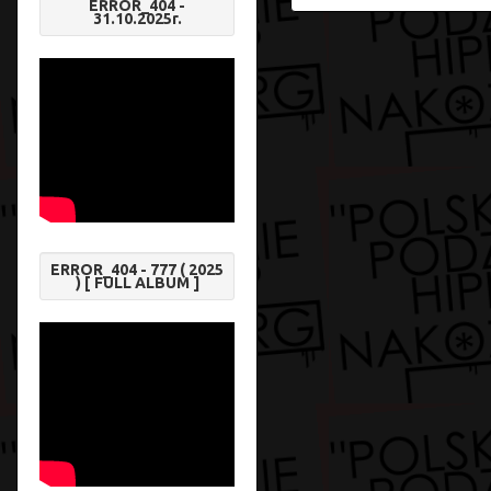
ERROR_404 -
31.10.2025r.
ERROR_404 - 777 ( 2025
) [ FULL ALBUM ]