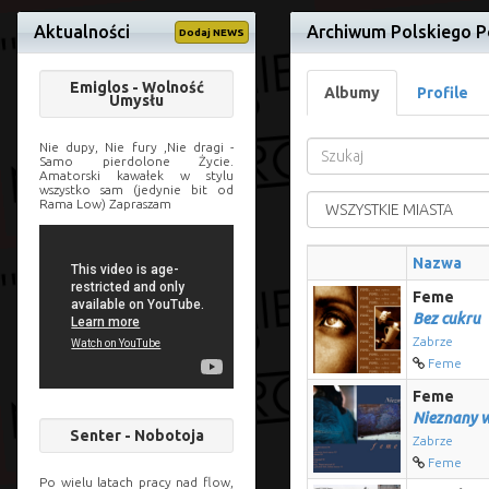
Aktualności
Archiwum Polskiego P
Dodaj NEWS
Emiglos - Wolność
Albumy
Profile
Umysłu
Nie dupy, Nie fury ,Nie dragi -
Samo pierdolone Życie.
Amatorski kawałek w stylu
wszystko sam (jedynie bit od
Rama Low) Zapraszam
Nazwa
Feme
Bez cukru
Zabrze
Feme
Feme
Nieznany 
Senter - Nobotoja
Zabrze
Feme
Po wielu latach pracy nad flow,