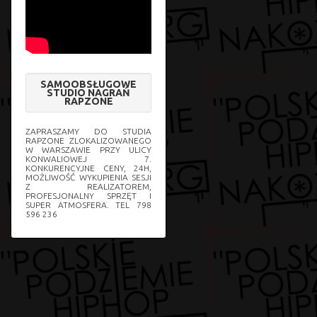
SAMOOBSŁUGOWE
STUDIO NAGRAŃ
RAPZONE
ZAPRASZAMY DO STUDIA
RAPZONE ZLOKALIZOWANEGO
W WARSZAWIE PRZY ULICY
KONWALIOWEJ 7.
KONKURENCYJNE CENY, 24H,
MOŻLIWOŚĆ WYKUPIENIA SESJI
Z REALIZATOREM,
PROFESJONALNY SPRZĘT I
SUPER ATMOSFERA. TEL 798
596 236