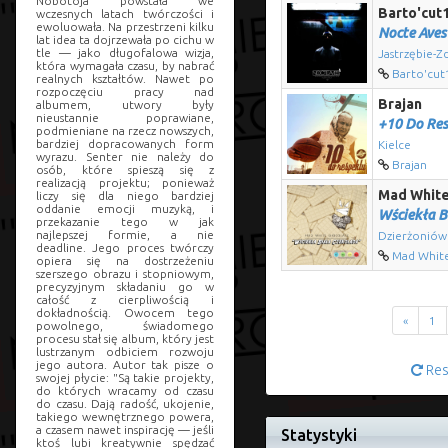
Nobotoja powstała we
Barto'cut
wczesnych latach twórczości i
ewoluowała. Na przestrzeni kilku
Nocte Aves
lat idea ta dojrzewała po cichu w
tle — jako długofalowa wizja,
Jastrzębie-Z
która wymagała czasu, by nabrać
Barto'cut
realnych kształtów. Nawet po
rozpoczęciu pracy nad
Brajan
albumem, utwory były
nieustannie poprawiane,
+10 Do Res
podmieniane na rzecz nowszych,
bardziej dopracowanych form
Kielce
wyrazu. Senter nie należy do
Brajan
osób, które spieszą się z
realizacją projektu; ponieważ
Mad White
liczy się dla niego bardziej
oddanie emocji muzyką, i
Wściekła B
przekazanie tego w jak
najlepszej formie, a nie
Dzierżoniów
deadline. Jego proces twórczy
Mad Whit
opiera się na dostrzeżeniu
szerszego obrazu i stopniowym,
precyzyjnym składaniu go w
całość z cierpliwością i
dokładnością. Owocem tego
«
1
powolnego, świadomego
procesu stał się album, który jest
lustrzanym odbiciem rozwoju
jego autora. Autor tak pisze o
Res
swojej płycie: "Są takie projekty,
do których wracamy od czasu
do czasu. Dają radość, ukojenie,
takiego wewnętrznego powera,
a czasem nawet inspirację — jeśli
Statystyki
ktoś lubi kreatywnie spędzać