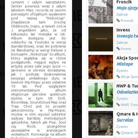
Froncik
rymami i całym warsztatem,
Senter powraca wraz z całym
Moja ojczy
labelem Mao records ze swoim
pierwszym oficjalnym wydaniem
Zabrze
pod nazwą "Nobotoja".
Froncik
Znajdziecie tam trochę
Oldshoolu, trapu, a nawet coś w
Invens
J. angielskim jako, że od
kilkunastu lat mieszka w UK.
Invensja t
Album dostępny jest do
odsłuchu na Youtube w wersji
Zabrze
standardowej, oraz do pobrania
Invens
na Bandcamp w wersji Deluxe z
bonusami. „Nobotoja" to album,
Akcja Spo
który zagłębia się w różne
podgatunki, mające wpływ na
Mixtape
artystę przez całe jego życie —
zarówno w okresie dorastania,
Żywiec
jak i podczas doskonalenia
Akcja Spo
swojego unikalnego stylu w
świecie Hip-Hopu przez ostatnie
NWP & Tur
10 lat. Pod względem
instrumentalnym album
Odnalazłem
eksploruje szerokie spektrum
stylów, w tym UK Drill,
Żywiec
Boombap, Soundcloud Rap oraz
NWP
,
Tur
Trap. Choć jest to projekt
zakorzeniony w Hip-Hopie,
Qmare & 
można w nim wyczuć subtelne
wpływy bardziej melodyjnych
Surrelax
gatunków, takich jak Pop, Soul
czy Rock, szczególnie
Żywiec
zauważalne w aranżacjach
Qmare
,
H
wokalnych. Koncepcja na album