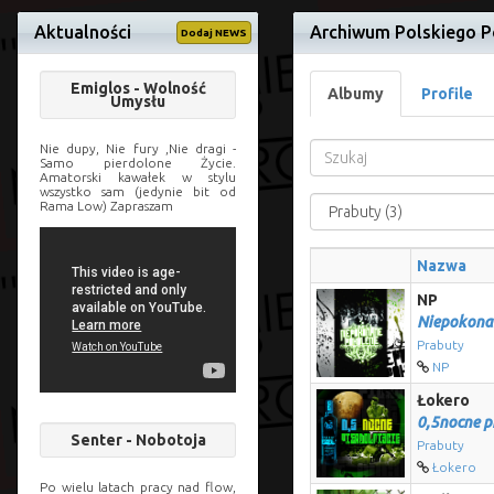
Aktualności
Archiwum Polskiego P
Dodaj NEWS
Emiglos - Wolność
Albumy
Profile
Umysłu
Nie dupy, Nie fury ,Nie dragi -
Samo pierdolone Życie.
Amatorski kawałek w stylu
wszystko sam (jedynie bit od
Rama Low) Zapraszam
Nazwa
NP
Niepokona
Prabuty
NP
Łokero
0,5nocne p
Senter - Nobotoja
Prabuty
Łokero
Po wielu latach pracy nad flow,