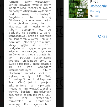
Pndl
rymami i całym warsztatem,
Senter powraca wraz z całym
Północ Nie
labelem Mao records ze swoim
pierwszym oficjalnym wydaniem
Prabuty
pod nazwą "Nobotoja".
Pndl
Znajdziecie tam trochę
Oldshoolu, trapu, a nawet coś w
J. angielskim jako, że od
kilkunastu lat mieszka w UK.
Album dostępny jest do
odsłuchu na Youtube w wersji
standardowej, oraz do pobrania
Res
na Bandcamp w wersji Deluxe z
bonusami. „Nobotoja" to album,
który zagłębia się w różne
podgatunki, mające wpływ na
artystę przez całe jego życie —
zarówno w okresie dorastania,
jak i podczas doskonalenia
swojego unikalnego stylu w
świecie Hip-Hopu przez ostatnie
10 lat. Pod względem
instrumentalnym album
eksploruje szerokie spektrum
stylów, w tym UK Drill,
Boombap, Soundcloud Rap oraz
Trap. Choć jest to projekt
zakorzeniony w Hip-Hopie,
można w nim wyczuć subtelne
wpływy bardziej melodyjnych
gatunków, takich jak Pop, Soul
czy Rock, szczególnie
zauważalne w aranżacjach
wokalnych. Koncepcja na album