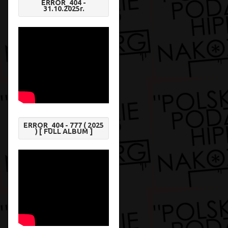
ERROR_404 -
31.10.2025r.
ERROR_404 - 777 ( 2025
) [ FULL ALBUM ]