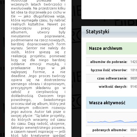
Nobotoja powstała we
wczesnych latach twórczości i
ewoluowała. Na przestrzeni kilku
lat idea ta dojrzewała po cichu w
tle — jako długofalowa wizja,
która wymagała czasu, by nabrać
realnych kształtów. Nawet po
rozpoczęciu pracy nad
Statystyki
albumem, utwory były
nieustannie poprawiane,
podmieniane na rzecz nowszych,
bardziej dopracowanych form
wyrazu. Senter nie należy do
Nasze archiwum
osób, które spieszą się z
realizacją projektu; ponieważ
liczy się dla niego bardziej
albumów do pobrania:
142
oddanie emocji muzyką, i
przekazanie tego w jak
łączna ilość utworów:
181
najlepszej formie, a nie
deadline. Jego proces twórczy
czas odtwarzania:
980
opiera się na dostrzeżeniu
szerszego obrazu i stopniowym,
wielkość danych:
914
precyzyjnym składaniu go w
całość z cierpliwością i
dokładnością. Owocem tego
powolnego, świadomego
Wasza aktywność
procesu stał się album, który jest
lustrzanym odbiciem rozwoju
jego autora. Autor tak pisze o
swojej płycie: "Są takie projekty,
do których wracamy od czasu
do czasu. Dają radość, ukojenie,
takiego wewnętrznego powera,
pobranych albumów:
8844
a czasem nawet inspirację — jeśli
ktoś lubi kreatywnie spędzać