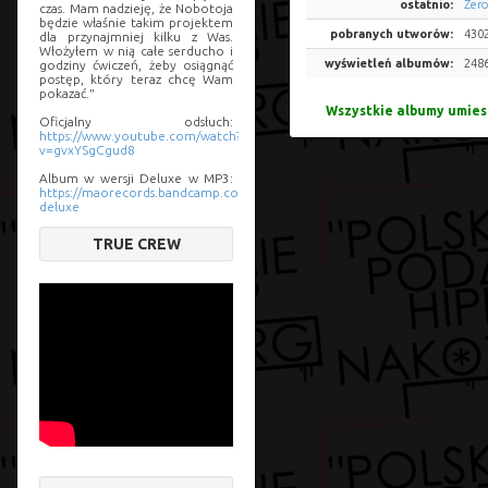
ostatnio:
Zero
czas. Mam nadzieję, że Nobotoja
będzie właśnie takim projektem
pobranych utworów:
430
dla przynajmniej kilku z Was.
Włożyłem w nią całe serducho i
wyświetleń albumów:
248
godziny ćwiczeń, żeby osiągnąć
postęp, który teraz chcę Wam
pokazać."
Wszystkie albumy umies
Oficjalny odsłuch:
https://www.youtube.com/watch?
v=gvxYSgCgud8
Album w wersji Deluxe w MP3:
https://maorecords.bandcamp.com/album/nobotoja-
deluxe
TRUE CREW