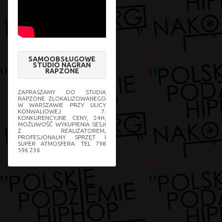
SAMOOBSŁUGOWE
STUDIO NAGRAŃ
RAPZONE
ZAPRASZAMY DO STUDIA
RAPZONE ZLOKALIZOWANEGO
W WARSZAWIE PRZY ULICY
KONWALIOWEJ 7.
KONKURENCYJNE CENY, 24H,
MOŻLIWOŚĆ WYKUPIENIA SESJI
Z REALIZATOREM,
PROFESJONALNY SPRZĘT I
SUPER ATMOSFERA. TEL 798
596 236